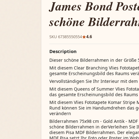
James Bond Post
schöne Bilderrah
SKU 67385550554
4.6
Description
Dieser schöne Bilderrahmen in der Größe 5
Mit diesem Clear Branching Vlies Fotota
gesamte Erscheinungsbild des Raums ver
Vervollständigen Sie Ihr Interieur mit de
Mit diesem Queens of Summer Vlies Foto
das gesamte Erscheinungsbild des Raums
Mit diesem Vlies Fototapete Komar Stripe
Rund können Sie im Handumdrehen das g
verändern
Bilderrahmen 75x98 cm - Gold Antik - MDF 
schöne Bilderrahmen in derVerleihen Sie 
diesem Pisa MDF Bilderrahmen. Der elega
MDF Pisa setzt Ihr Foto oder Poster im W