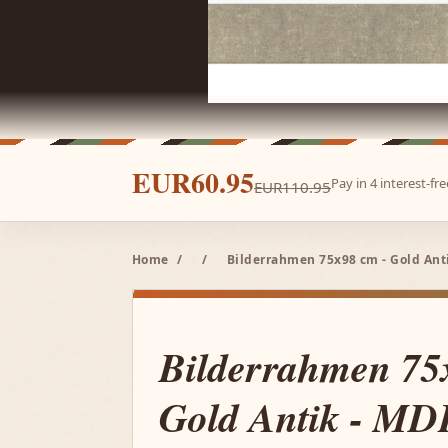
EUR60.95
Pay in 4 interest-f
EUR110.95
Home
/
/
Bilderrahmen 75x98 cm - Gold Anti
Bilderrahmen 75
Gold Antik - MDF