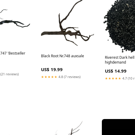
k Root Nr.747 'Bestseller
Black Root Nr.748 auxsale
Riverest Dark hell G
highdemand
US$ 19.99
US$ 14.99
 (21 reviews)
★★★★★
4.8 (7 reviews)
★★★★★
4.7 (10 