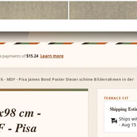
ree payments of
$15.24
Learn more
k - MDF - Pisa James Bond Poster Dieser schöne Bilderrahmen in der
TERRACE FIT
x98 cm -
Shipping Est
Ships wi
 - Pisa
-
Aug 15