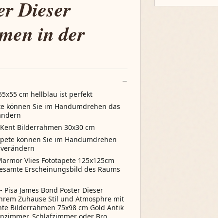
er Dieser
men in der
5x55 cm hellblau ist perfekt
pete können Sie im Handumdrehen das
ändern
m Kent Bilderrahmen 30x30 cm
tapete können Sie im Handumdrehen
 verändern
 Marmor Vlies Fototapete 125x125cm
esamte Erscheinungsbild des Raums
- Pisa James Bond Poster Dieser
Ihrem Zuhause Stil und Atmosphre mit
nte Bilderrahmen 75x98 cm Gold Antik
ohnzimmer, Schlafzimmer oder Bro