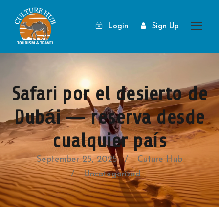
Login
Sign Up
Safari por el desierto de
Dubái — reserva desde
cualquier país
September 25, 2025
Cuture Hub
Uncategorized